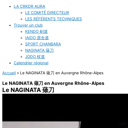
LA CRKDR AURA
LE COMITÉ DIRECTEUR
LES RÉFÉRENTS TECHNIQUES
Trouver un club
KENDO 剣道
IAIDO 居合道
SPORT CHANBARA
NAGINATA 薙刀
JODO 杖道
Calendrier régional
Accueil
»
Le NAGINATA 薙刀 en Auvergne Rhône-Alpes
Le NAGINATA 薙刀 en Auvergne Rhône-Alpes
Le NAGINATA 薙刀